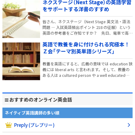
ネクステージ（Next Stage）の英語学習
す。 早く欲…
をサポートする洋書のすすめ
皆さん、ネクステージ（Next Stage 英文法・語法
問題 ― 入試英語頻出ポイント 218 の征服）という
英語の参考書をご存知ですか？ 先日、電車で高校
生がネクステージを開いて英語を勉強しているのを
英語で教養を身に付けられる究極本！
見て、自分も同じように英語を勉強していた頃のこ
とを思い出してしまいました。 私…
Ｚ会「テーマ別英単語シリーズ」
教養を英語にすると、広義の意味では education 狭
義には liberal arts と言われます。そして、教養の
ある人は a cultured person や a well educated
person という風に言われ、やはり話してみると会
話の幅がとても広いことが分…
おすすめのオンライン英会話
ネイティブ英語講師の多い順
Preply (プレプリー)