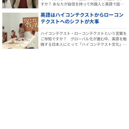
すか？ あなたが自信を持って外国人と英語で話せ
るのはいつになりそうですか？ 日本人の英語力は
英語はハイコンテクストからローコン
アジア最低だとも言われていますが、まさか今のグ
ローバル時代に、単語帳の暗記・リスニング教材を
テクストへのシフトが大事
聞く…
ハイコンテクスト・ローコンテクストという言葉を
ご存知ですか？ グローバル化が進む中、英語を勉
強する日本人にとって「ハイコンテクスト文化」と
「ローコンテクスト文化」の違いを知っておくこと
は重要です。ハイコンテクスト型からローコンテク
スト型にシフトすれば、よりスムーズな英会話がで
きる…