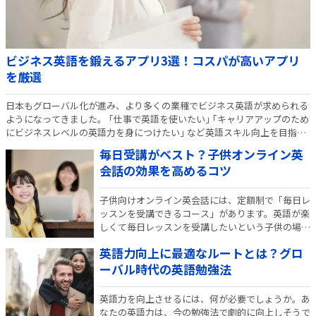
ビジネス英語を鍛えるアプリ3選！コスパが高いアプリ
を厳選
日本もグローバル化が進み、より多くの業種でビジネス英語が求められる
ようになってきました。 ｢仕事で英語を使いたい｣ ｢キャリアアップのため
にビジネスレベルの英語力を身につけたい｣ など英語スキル向上を目指す
なら、なるべく効率良く集中的にビジネス英語を学びたいですよね。 そん
毎日受講がベスト？子供オンライン英
なやる…
会話の効果を高めるコツ
子供向けオンライン英会話には、定額制で「毎日レ
ッスンを受講できるコース」があります。英語が楽
しくて毎日レッスンを受講したいという子供の場合
も、親としてはその「学習効果」が気になるところ
英語力向上に最適なルートとは？グロ
ですよね。 中には「果たして本当に毎日受講させ
るのが良いのか？」と疑問をお持ちの親御さんもお
ーバル時代の英語勉強法
られ…
英語力を向上させるには、何が必要でしょうか。あ
なたの英語力は、今の勉強法で劇的に向上しそうで