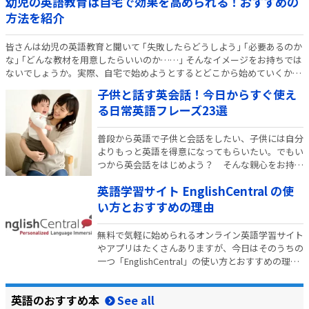
幼児の英語教育は自宅で効果を高められる！おすすめの
方法を紹介
皆さんは幼児の英語教育と聞いて ｢失敗したらどうしよう｣ ｢必要あるのか
な｣ ｢どんな教材を用意したらいいのか……｣ そんなイメージをお持ちでは
ないでしょうか。実際、自宅で始めようとするとどこから始めていくか悩
みますよね。 自宅で英語教育をしてみたい。英会話教室やレッスンに通っ
子供と話す英会話！今日からすぐ使え
て…
る日常英語フレーズ23選
普段から英語で子供と会話をしたい、子供には自分
よりもっと英語を得意になってもらいたい。でもい
つから英会話をはじめよう？ そんな親心をお持ち
の方は多いのではないでしょうか？ 子供と話す日
英語学習サイト EnglishCentral の使
常会話を英会話にすると、子供は小学校に入学する
前から英語に親しむことができます。親子で英会話
い方とおすすめの理由
をす…
無料で気軽に始められるオンライン英語学習サイト
やアプリはたくさんありますが、今日はそのうちの
一つ「EnglishCentral」の使い方とおすすめの理由
をご紹介します！ EnglishCentral とは
EnglishCentral はハーバード大学出身のアラン・シ
英語のおすすめ本
ュワルツ氏が…