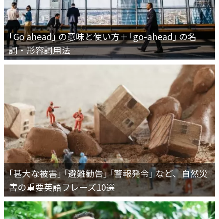
｢Go ahead｣ の意味と使い方＋｢go-ahead｣ の名
詞・形容詞用法
｢甚大な被害｣ ｢避難勧告｣ ｢警報発令｣ など、自然災
害の重要英語フレーズ10選