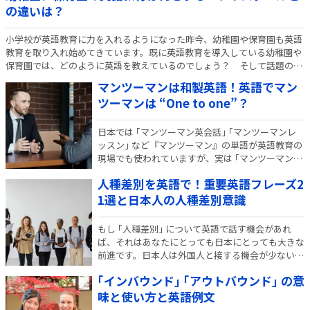
の違いは？
小学校が英語教育に力を入れるようになった昨今、幼稚園や保育園も英語
教育を取り入れ始めてきています。既に英語教育を導入している幼稚園や
保育園では、どのように英語を教えているのでしょう？ そして話題の
「プリスクール」との違いも比較検討しておきたいところですよね。 私は
マンツーマンは和製英語！英語でマン
幼児期の英語教育…
ツーマンは “One to one”？
日本では ｢マンツーマン英会話｣ ｢マンツーマンレ
ッスン｣ など『マンツーマン』の単語が英語教育の
現場でも使われていますが、実は ｢マンツーマン｣
は和製英語！ 英語で “Man-to-man” と言うと文字
人種差別を英語で！重要英語フレーズ2
通り ｢男同士の｣ ｢腹を割って包み隠さず｣ といった
意味になるから驚き…
1選と日本人の人種差別意識
もし ｢人種差別｣ について英語で話す機会があれ
ば、それはあなたにとっても日本にとっても大きな
前進です。日本人は外国人と接する機会が少ないた
め、人種差別について英語で誰かと議論する機会も
｢インバウンド｣ ｢アウトバウンド｣ の意
少ないからです。あなたが、日本そして世界から人
種差別をなくすための一翼を担ってくれることを期
味と使い方と英語例文
待…