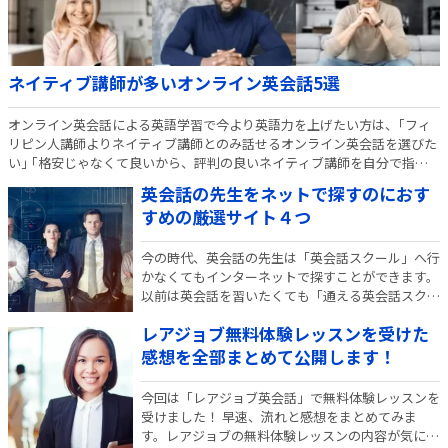
ネイティブ講師が多いオンライン英会話5選
オンライン英会話による英語学習で今より英語力を上げたい方は、｢フィ
リピン人講師よりネイティブ講師とのみ話せるオンライン英会話を選びた
い｣ ｢格安じゃなくて良いから、評判の良いネイティブ講師を自分で指定
したい｣ とお考えの方も多いのではないでしょうか。 そんな方におすすめ
英会話の先生をネットで探すのにおす
なのは、日…
すめの厳選サイト４つ
今の時代、英会話の先生は「英会話スクール」へ行
かなくてもインターネットで探すことができます。
以前は英会話を習いたくても「通える英会話スクー
ルが近くにない」「英会話スクールや留学は費用が
レアジョブ無料体験レッスンを受けた
高すぎる」と諦めてしまう方もおられましたので、
今はインターネットのおかげで本当に便利になりま
感想を全部まとめて公開します！
した…
今回は「レアジョブ英会話」で無料体験レッスンを
受けました！ 早速、流れと感想をまとめてみま
す。レアジョブの無料体験レッスンの内容が気にな