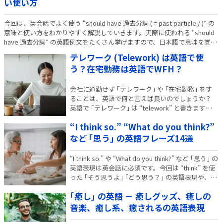
い使い方
今回は、英会話でよく使う “should have 過去分詞 ( = past particle / )” の
意味と使い方をわかりやすく解説していきます。実際に使われる “should
have 過去分詞” の英語例文をたくさん挙げますので、日本語で意味を覚え
ることは避け、ぜひ英…
テレワーク (Telework) は英語で使
う？在宅勤務は英語でWFH？
会社に通勤せず ｢テレワーク｣ や ｢在宅勤務｣ をす
ることは、英語で何と言えば良いのでしょうか？
英語で ｢テレワーク｣ は “telework” と書きます
が、実際によく使われる表現なのかどうかが気にな
“I think so.” “What do you think?”
りますよね。 そこで今回は、ネイティブの使う ｢テ
レワーク｣ や ｢在宅勤…
など ｢思う｣ の英語フレーズ14選
“I think so.” や “What do you think?” など ｢思う｣ の
英語表現は英会話に必須です。今回は “think” を使
った ｢そう思うよ｣ ｢どう思う？｣ の英語表現や、
｢～だと思うな｣ ｢～しようと思う｣ など頻出の英語
｢癒し｣ の英語 － 癒しグッズ、癒しの
フレーズを厳選して紹介し、各…
音楽、癒し系、癒されるの英語表現