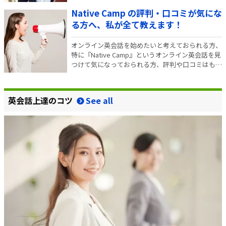
っている方や、英会話を始めたいけどどのオンライ
Native Camp の評判・口コミが気にな
ン英会話を選べば良いか悩んでいるという方は、ぜ
ひ参考にしていただければと思います。 実は、私
る方へ、私が全て教えます！
も S…
オンライン英会話を始めたいと考えておられる方、
特に『Native Camp』というオンライン英会話を見
つけて気になっておられる方、評判や口コミはもう
ご覧になられましたか？ 最近よく見かけるこちら
のオンライン英会話『Native Camp』ですが、評判
や口コミを調べてみると良いもの…
英会話上達のコツ