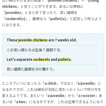
chickens
」と言うことができます。あるいは単純に
「
juveniles
」とまとめて言ったり、若い雄鶏を
「
cockerel(s)
」、雌鶏なら「
pullet(s)
」と区別して呼ぶよう
になります。
These
juvenile chickens
are 7 weeks old.
この若い鶏たちは生後７週間です。
Let’s separate
cockerels
and
pullets
.
若い雄鶏と雌鶏を分け離そう。
ところでいつになったら「
a chick
」ではなく「
a juvenile
」に
なるかですが、これは綿毛が羽毛に変わったくらいで呼び方を
変えるようです。またいつ「
a juvenile
」から「
a rooster
」あ
るいは「
a hen
」になるかですが、これは生殖できるようになり