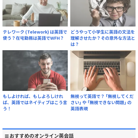
テレワーク (Telework) は英語で
どうやって小学生に英語の文法を
使う？在宅勤務は英語でWFH？
理解させたか？その意外な方法と
は？
もしよければ、もしよろしけれ
無視って英語で？ ｢無視してくだ
ば、英語ではネイティブはこう言
さい｣ や ｢無視できない問題｣ の
う！
英語表現
おすすめのオンライン英会話