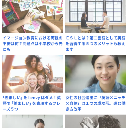
イマージョン教育における両親の
ＥＳＬとは？第二言語として英語
不安は何？問題点は小学校から先
を習得する５つのメリットも教え
にも
ます
｢羨ましい｣ を I envy はダメ！英
女性の社会進出に「英語×ニッチ
語で ｢羨ましい｣ を表現するフレ
×自信」は１つの成功形。進む働
ーズ５つ
き方改革