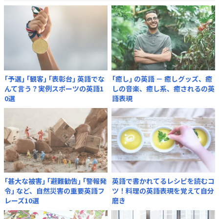
｢予選｣ ｢観客｣ ｢表彰台｣ 英語でな
｢癒し｣ の英語 － 癒しグッズ、癒
んて言う？実例スポーツの英語1
しの音楽、癒し系、癒されるの英
0選
語表現
｢甚大な被害｣ ｢避難勧告｣ ｢警報発
英語で書かれてるレシピを読むコ
令｣ など、自然災害の重要英語フ
ツ！料理の英語表現を覚えて自分
レーズ10選
磨き