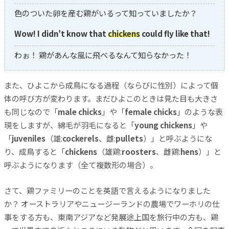
色のついた卵を産む鶏がいるって知っていましたか？
Wow! I didn’t know that
chickens
could fly like that!
わぉ！ 鶏があんな風に飛べるなんて知らなかった！
また、ひよこから成鳥になる過程（ならびに性別）によって個
体の呼び方が変わります。まだひよこのときは見た目も大きさ
も同じなので「
male chicks
」や「
female chicks
」のような表
現をしますが、綿毛が羽毛になると「
young chickens
」や
「
juveniles
（雄:
cockerels
、雌:
pullets
）」と呼ぶようにな
り、成鳥すると「
chickens
（雄鶏:
roosters
、雌鶏:
hens
）」と
呼ぶようになります（全て複数形の場合）。
さて、鶏ファミリーのことを英語で言えるようになりました
か？ オーストラリアやニュージーランドの農場でワーホリの仕
事をする方も、東南アジアなど発展途上国を旅行中の方も、鶏