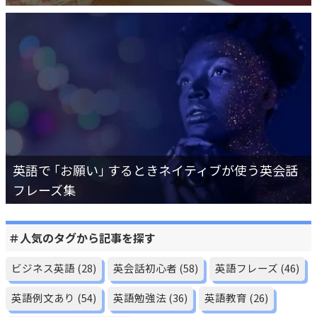
英語で ｢お願い｣ するときネイティブが使う英会話
フレーズ集
＃人気のタグから記事を探す
ビジネス英語
(28)
英会話初心者
(58)
英語フレーズ
(46)
英語例文あり
(54)
英語勉強法
(36)
英語教育
(26)