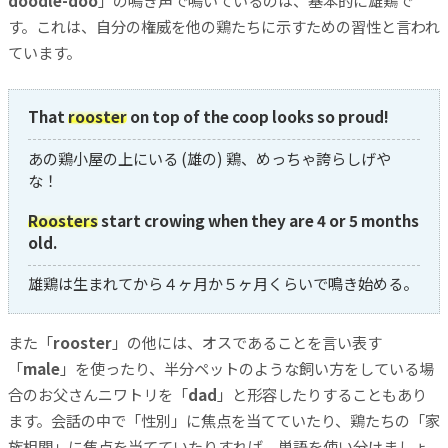
す。これは、自分の権威を他の鶏たちに示すための習性と言われ
ています。
That
rooster
on top of the coop looks so proud!
あの鶏小屋の上にいる (雄の) 鶏、めっちゃ誇らしげや
な！
Roosters
start crowing when they are 4 or 5 months
old.
雄鶏は生まれてから４ヶ月か５ヶ月くらいで鳴き始める。
また「
rooster
」の他には、オスであることを言い表す
「
male
」を使ったり、半分ペットのような飼い方をしている場
合のお父さんニワトリを「
dad
」と形容したりすることもあり
ます。会話の中で「性別」に焦点を当てていたり、鶏たちの「家
族相関」に焦点を当てていたりすれば、単語を使い分けましょ